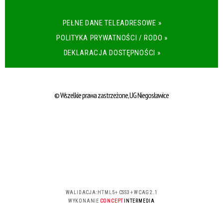
PEŁNE DANE TELEADRESOWE »
POLITYKA PRYWATNOŚCI / RODO »
DEKLARACJA DOSTĘPNOŚCI »
© Wszelkie prawa zastrzeżone, UG Niegosławice
WALIDACJA:
HTML5
+
CSS3
+
WCAG 2.1
WYKONANIE
CONCEPT
INTERMEDIA