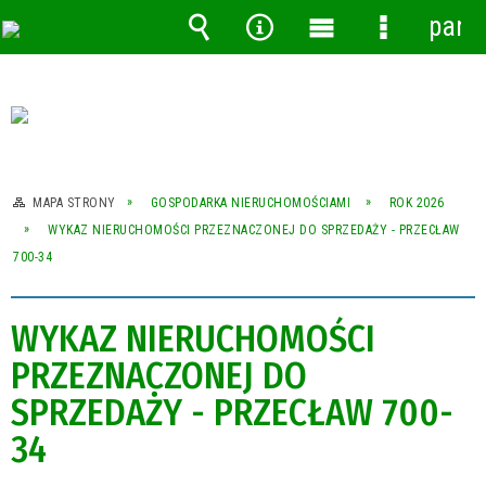
pane
Wyszukiwarka
Narzędzia
Menu
Menu
główne
szczegóło
MAPA STRONY
GOSPODARKA NIERUCHOMOŚCIAMI
ROK 2026
WYKAZ NIERUCHOMOŚCI PRZEZNACZONEJ DO SPRZEDAŻY - PRZECŁAW
700-34
WYKAZ NIERUCHOMOŚCI
PRZEZNACZONEJ DO
SPRZEDAŻY - PRZECŁAW 700-
34