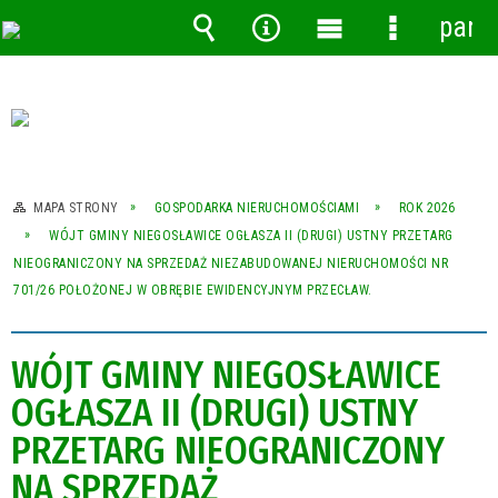
pane
Wyszukiwarka
Narzędzia
Menu
Menu
główne
szczegóło
MAPA STRONY
GOSPODARKA NIERUCHOMOŚCIAMI
ROK 2026
WÓJT GMINY NIEGOSŁAWICE OGŁASZA II (DRUGI) USTNY PRZETARG
NIEOGRANICZONY NA SPRZEDAŻ NIEZABUDOWANEJ NIERUCHOMOŚCI NR
701/26 POŁOŻONEJ W OBRĘBIE EWIDENCYJNYM PRZECŁAW.
WÓJT GMINY NIEGOSŁAWICE
OGŁASZA II (DRUGI) USTNY
PRZETARG NIEOGRANICZONY
NA SPRZEDAŻ