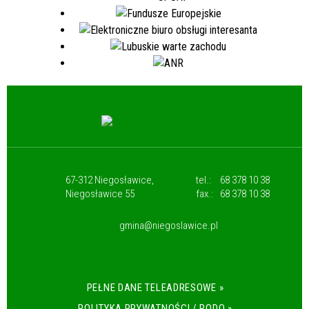
67-312 Niegosławice,
tel.:
68 378 10 38
Niegosławice 55
fax.:
68 378 10 38
gmina@niegoslawice.pl
PEŁNE DANE TELEADRESOWE »
POLITYKA PRYWATNOŚCI / RODO »