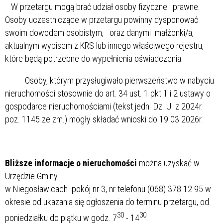
W przetargu mogą brać udział osoby fizyczne i prawne.
Osoby uczestniczące w przetargu powinny dysponować
swoim dowodem osobistym, oraz danymi małżonki/a,
aktualnym wypisem z KRS lub innego właściwego rejestru,
które będą potrzebne do wypełnienia oświadczenia.
Osoby, którym przysługiwało pierwszeństwo w nabyciu
nieruchomości stosownie do art. 34 ust. 1 pkt.1 i 2 ustawy o
gospodarce nieruchomościami (tekst jedn. Dz. U. z 2024r.
poz. 1145 ze zm.) mogły składać wnioski do 19.03.2026r.
Bliższe informacje o nieruchomości
można uzyskać w
Urzędzie Gminy
w Niegosławicach pokój nr 3, nr telefonu (068) 378 12 95 w
okresie od ukazania się ogłoszenia do terminu przetargu, od
30
30
poniedziałku do piątku w godz. 7
- 14
.