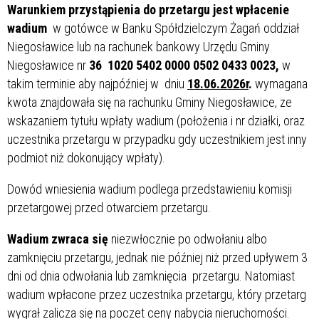
Warunkiem przystąpienia do przetargu jest wpłacenie
wadium
w gotówce w Banku Spółdzielczym Żagań oddział
Niegosławice lub na rachunek bankowy Urzędu Gminy
Niegosławice nr
36 1020 5402 0000 0502 0433 0023,
w
takim terminie aby najpóźniej w dniu
18.06.2026r
.
wymagana
kwota znajdowała się na rachunku Gminy Niegosławice, ze
wskazaniem tytułu wpłaty wadium (położenia i nr działki, oraz
uczestnika przetargu w przypadku gdy uczestnikiem jest inny
podmiot niż dokonujący wpłaty).
Dowód wniesienia wadium podlega przedstawieniu komisji
przetargowej przed otwarciem przetargu.
Wadium zwraca się
niezwłocznie po odwołaniu albo
zamknięciu przetargu, jednak nie później niż przed upływem 3
dni od dnia odwołania lub zamknięcia przetargu. Natomiast
wadium wpłacone przez uczestnika przetargu, który przetarg
wygrał zalicza się na poczet ceny nabycia nieruchomości.