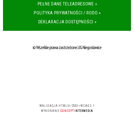
PEŁNE DANE TELEADRESOWE »
POLITYKA PRYWATNOŚCI / RODO »
DEKLARACJA DOSTĘPNOŚCI »
© Wszelkie prawa zastrzeżone, UG Niegosławice
WALIDACJA:
HTML5
+
CSS3
+
WCAG 2.1
WYKONANIE
CONCEPT
INTERMEDIA