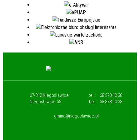
67-312 Niegosławice,
tel.:
68 378 10 38
Niegosławice 55
fax.:
68 378 10 38
gmina@niegoslawice.pl