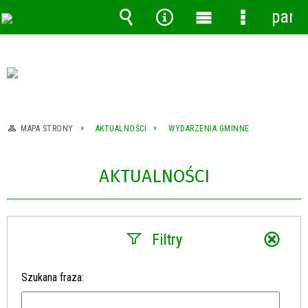
pane
Wyszukiwarka
Narzędzia
Menu
Menu
główne
szczegóło
MAPA STRONY
AKTUALNOŚCI
WYDARZENIA GMINNE
AKTUALNOŚCI
Filtry
Szukana fraza