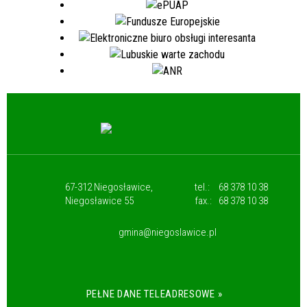
67-312 Niegosławice,
tel.:
68 378 10 38
Niegosławice 55
fax.:
68 378 10 38
gmina@niegoslawice.pl
PEŁNE DANE TELEADRESOWE »