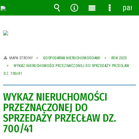
pane
Wyszukiwarka
Narzędzia
Menu
Menu
główne
szczegóło
MAPA STRONY
GOSPODARKA NIERUCHOMOŚCIAMI
ROK 2025
WYKAZ NIERUCHOMOŚCI PRZEZNACZONEJ DO SPRZEDAŻY PRZECŁAW
DZ. 700/41
WYKAZ NIERUCHOMOŚCI
PRZEZNACZONEJ DO
SPRZEDAŻY PRZECŁAW DZ.
700/41