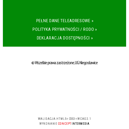
PEŁNE DANE TELEADRESOWE »
POLITYKA PRYWATNOŚCI / RODO »
DEKLARACJA DOSTĘPNOŚCI »
© Wszelkie prawa zastrzeżone, UG Niegosławice
WALIDACJA:
HTML5
+
CSS3
+
WCAG 2.1
WYKONANIE
CONCEPT
INTERMEDIA