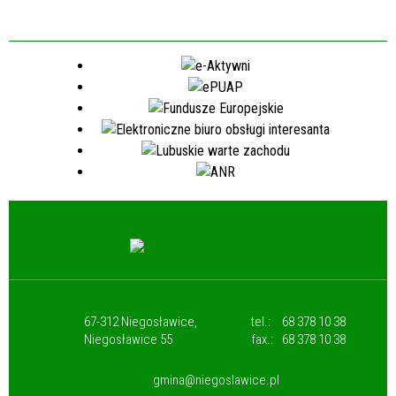
67-312 Niegosławice,
tel.:
68 378 10 38
Niegosławice 55
fax.:
68 378 10 38
gmina@niegoslawice.pl