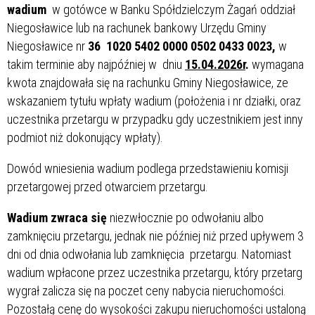
wadium
w gotówce w Banku Spółdzielczym Żagań oddział
Niegosławice lub na rachunek bankowy Urzędu Gminy
Niegosławice nr
36 1020 5402 0000 0502 0433 0023,
w
takim terminie aby najpóźniej w dniu
15.04.2026r
.
wymagana
kwota znajdowała się na rachunku Gminy Niegosławice, ze
wskazaniem tytułu wpłaty wadium (położenia i nr działki, oraz
uczestnika przetargu w przypadku gdy uczestnikiem jest inny
podmiot niż dokonujący wpłaty).
Dowód wniesienia wadium podlega przedstawieniu komisji
przetargowej przed otwarciem przetargu.
Wadium zwraca się
niezwłocznie po odwołaniu albo
zamknięciu przetargu, jednak nie później niż przed upływem 3
dni od dnia odwołania lub zamknięcia przetargu. Natomiast
wadium wpłacone przez uczestnika przetargu, który przetarg
wygrał zalicza się na poczet ceny nabycia nieruchomości.
Pozostałą cenę do wysokości zakupu nieruchomości ustaloną