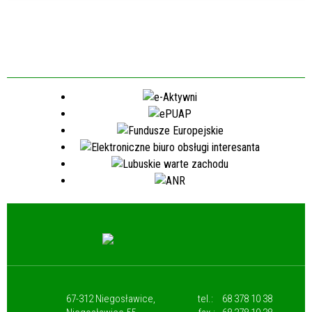
67-312 Niegosławice,
tel.:
68 378 10 38