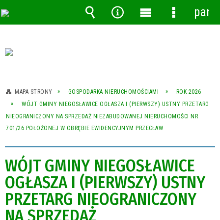
pane
Wyszukiwarka
Narzędzia
Menu
Menu
główne
szczegóło
MAPA STRONY
GOSPODARKA NIERUCHOMOŚCIAMI
ROK 2026
WÓJT GMINY NIEGOSŁAWICE OGŁASZA I (PIERWSZY) USTNY PRZETARG
NIEOGRANICZONY NA SPRZEDAŻ NIEZABUDOWANEJ NIERUCHOMOŚCI NR
701/26 POŁOŻONEJ W OBRĘBIE EWIDENCYJNYM PRZECŁAW
WÓJT GMINY NIEGOSŁAWICE
OGŁASZA I (PIERWSZY) USTNY
PRZETARG NIEOGRANICZONY
NA SPRZEDAŻ