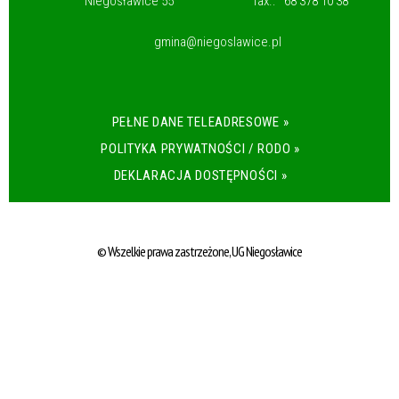
Niegosławice 55
fax.:
68 378 10 38
gmina@niegoslawice.pl
PEŁNE DANE TELEADRESOWE »
POLITYKA PRYWATNOŚCI / RODO »
DEKLARACJA DOSTĘPNOŚCI »
© Wszelkie prawa zastrzeżone, UG Niegosławice