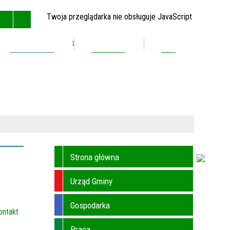
Twoja przeglądarka nie obsługuje JavaScript
Inwestycje
Kontakt
BIP
GŁÓWNA
MAPA STRONY
RSS
KONTAKT
Strona główna
Urząd Gminy
Gospodarka
ontakt
Praca