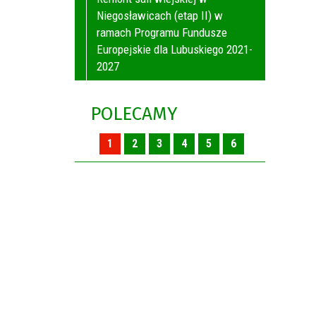
Niegosławicach (etap II) w
ramach Programu Fundusze
Europejskie dla Lubuskiego 2021-
2027
POLECAMY
1
2
3
4
5
6