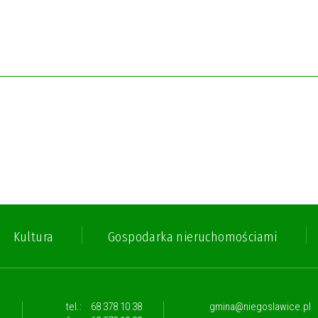
Kultura
Gospodarka nieruchomościami
,
tel.:
68 378 10 38
gmina@niegoslawice.pl