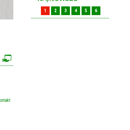
1
2
3
4
5
6
ontakt