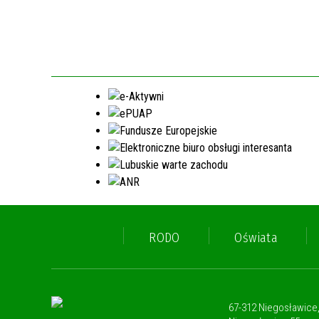
RODO
Oświata
67-312 Niegosławice