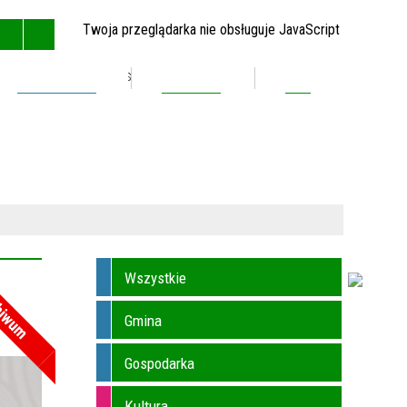
Twoja przeglądarka nie obsługuje JavaScript
Inwestycje
Kontakt
BIP
GŁÓWNA
MAPA STRONY
RSS
KONTAKT
Wszystkie
hiwum
Gmina
Gospodarka
Kultura