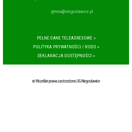
gmina@niegoslawice.pl
PEŁNE DANE TELEADRESOWE »
POLITYKA PRYWATNOŚCI / RODO »
DEKLARACJA DOSTĘPNOŚCI »
© Wszelkie prawa zastrzeżone, UG Niegosławice