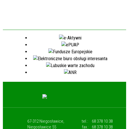
67-312 Niegosławice,
tel.:
68 378 10 38
Niegosławice 55
fax.:
68 378 10 38