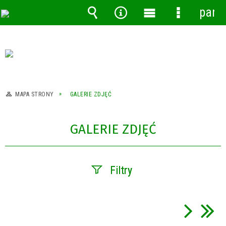
pane
Wyszukiwarka
Narzędzia
Menu
Menu
główne
szczegóło
MAPA STRONY
GALERIE ZDJĘĆ
GALERIE ZDJĘĆ
Filtry
Fraza