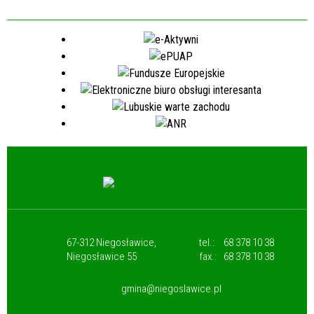
67-312 Niegosławice,
tel.:
68 378 10 38
Niegosławice 55
fax.:
68 378 10 38
gmina@niegoslawice.pl