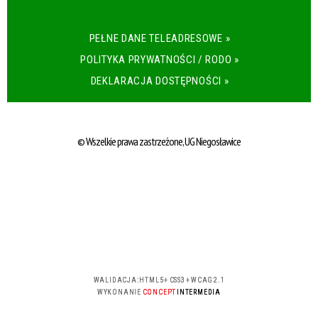
PEŁNE DANE TELEADRESOWE »
POLITYKA PRYWATNOŚCI / RODO »
DEKLARACJA DOSTĘPNOŚCI »
© Wszelkie prawa zastrzeżone, UG Niegosławice
WALIDACJA:
HTML5
+
CSS3
+
WCAG 2.1
WYKONANIE
CONCEPT
INTERMEDIA