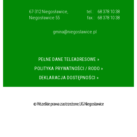
67-312 Niegosławice,
tel.:
68 378 10 38
Niegosławice 55
fax.:
68 378 10 38
gmina@niegoslawice.pl
PEŁNE DANE TELEADRESOWE »
POLITYKA PRYWATNOŚCI / RODO »
DEKLARACJA DOSTĘPNOŚCI »
© Wszelkie prawa zastrzeżone, UG Niegosławice