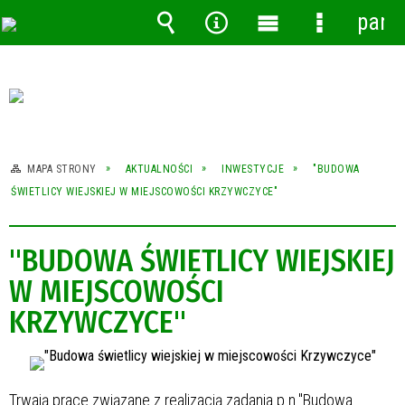
pane
Wyszukiwarka
Narzędzia
Menu
Menu
główne
szczegóło
MAPA STRONY
AKTUALNOŚCI
INWESTYCJE
"BUDOWA
ŚWIETLICY WIEJSKIEJ W MIEJSCOWOŚCI KRZYWCZYCE"
"BUDOWA ŚWIETLICY WIEJSKIEJ
W MIEJSCOWOŚCI
KRZYWCZYCE"
Trwają prace związane z realizacją zadania p.n."Budowa