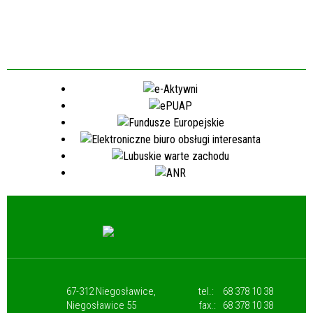
67-312 Niegosławice,
tel.:
68 378 10 38
Niegosławice 55
fax.:
68 378 10 38