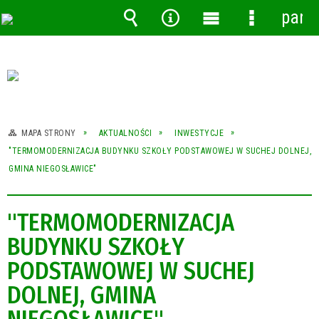
pane
Wyszukiwarka
Narzędzia
Menu
Menu
główne
szczegóło
MAPA STRONY
AKTUALNOŚCI
INWESTYCJE
"TERMOMODERNIZACJA BUDYNKU SZKOŁY PODSTAWOWEJ W SUCHEJ DOLNEJ,
GMINA NIEGOSŁAWICE"
"TERMOMODERNIZACJA
BUDYNKU SZKOŁY
PODSTAWOWEJ W SUCHEJ
DOLNEJ, GMINA