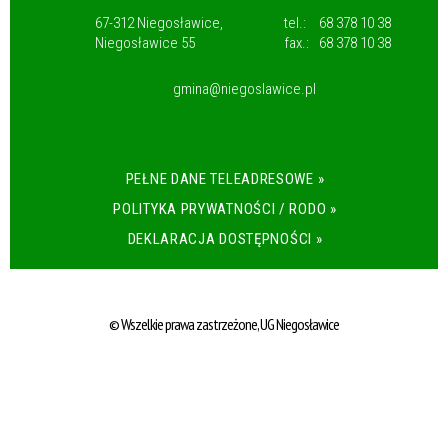
67-312 Niegosławice,
tel.:
68 378 10 38
Niegosławice 55
fax.:
68 378 10 38
gmina@niegoslawice.pl
PEŁNE DANE TELEADRESOWE »
POLITYKA PRYWATNOŚCI / RODO »
DEKLARACJA DOSTĘPNOŚCI »
© Wszelkie prawa zastrzeżone, UG Niegosławice