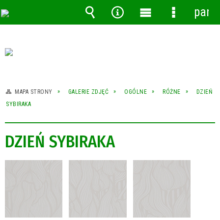
pane
Wyszukiwarka
Narzędzia
Menu
Menu
główne
szczegóło
MAPA STRONY
GALERIE ZDJĘĆ
OGÓLNE
RÓŻNE
DZIEŃ
SYBIRAKA
DZIEŃ SYBIRAKA