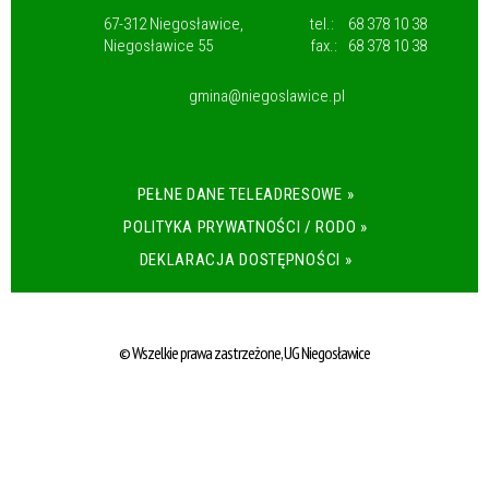
67-312 Niegosławice,
tel.:
68 378 10 38
Niegosławice 55
fax.:
68 378 10 38
gmina@niegoslawice.pl
PEŁNE DANE TELEADRESOWE »
POLITYKA PRYWATNOŚCI / RODO »
DEKLARACJA DOSTĘPNOŚCI »
© Wszelkie prawa zastrzeżone, UG Niegosławice