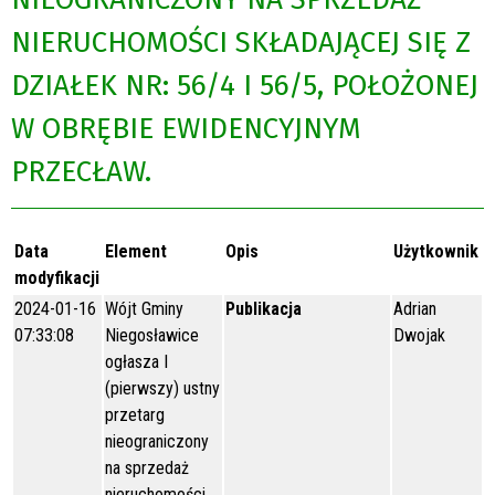
NIERUCHOMOŚCI SKŁADAJĄCEJ SIĘ Z
DZIAŁEK NR: 56/4 I 56/5, POŁOŻONEJ
W OBRĘBIE EWIDENCYJNYM
PRZECŁAW.
Data
Element
Opis
Użytkownik
modyfikacji
2024-01-16
Wójt Gminy
Publikacja
Adrian
07:33:08
Niegosławice
Dwojak
ogłasza I
(pierwszy) ustny
przetarg
nieograniczony
na sprzedaż
nieruchomości