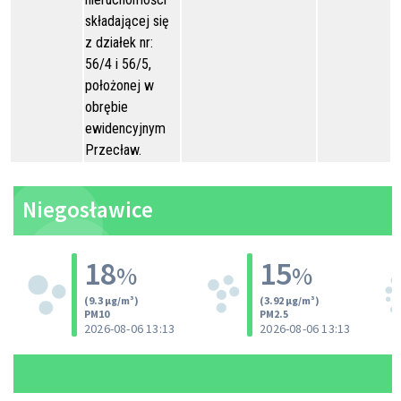
składającej się
z działek nr:
56/4 i 56/5,
położonej w
obrębie
ewidencyjnym
Przecław.