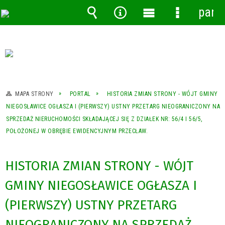
pane
Wyszukiwarka
Narzędzia
Menu
Menu
główne
szczegóło
MAPA STRONY
PORTAL
HISTORIA ZMIAN STRONY - WÓJT GMINY
NIEGOSŁAWICE OGŁASZA I (PIERWSZY) USTNY PRZETARG NIEOGRANICZONY NA
SPRZEDAŻ NIERUCHOMOŚCI SKŁADAJĄCEJ SIĘ Z DZIAŁEK NR: 56/4 I 56/5,
POŁOŻONEJ W OBRĘBIE EWIDENCYJNYM PRZECŁAW.
HISTORIA ZMIAN STRONY - WÓJT
GMINY NIEGOSŁAWICE OGŁASZA I
(PIERWSZY) USTNY PRZETARG
NIEOGRANICZONY NA SPRZEDAŻ