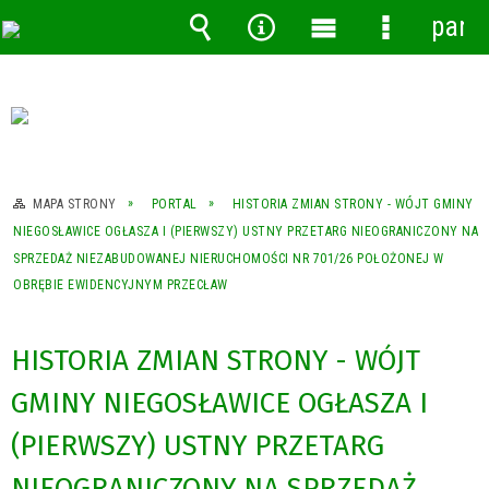
pane
Wyszukiwarka
Narzędzia
Menu
Menu
główne
szczegóło
MAPA STRONY
PORTAL
HISTORIA ZMIAN STRONY - WÓJT GMINY
NIEGOSŁAWICE OGŁASZA I (PIERWSZY) USTNY PRZETARG NIEOGRANICZONY NA
SPRZEDAŻ NIEZABUDOWANEJ NIERUCHOMOŚCI NR 701/26 POŁOŻONEJ W
OBRĘBIE EWIDENCYJNYM PRZECŁAW
HISTORIA ZMIAN STRONY - WÓJT
GMINY NIEGOSŁAWICE OGŁASZA I
(PIERWSZY) USTNY PRZETARG
NIEOGRANICZONY NA SPRZEDAŻ