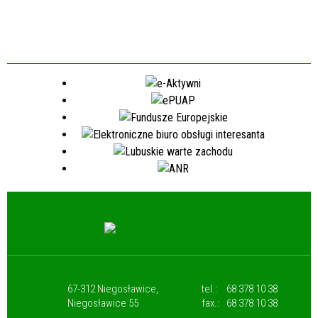
67-312 Niegosławice,
tel.:
68 378 10 38
Niegosławice 55
fax.:
68 378 10 38