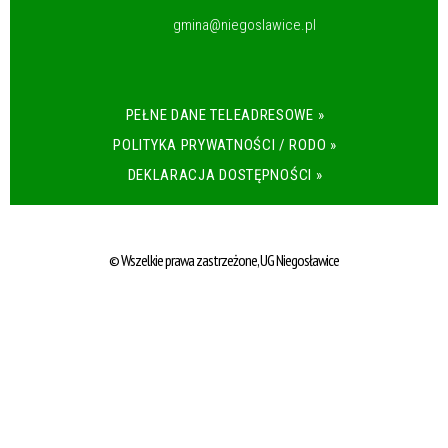
gmina@niegoslawice.pl
PEŁNE DANE TELEADRESOWE »
POLITYKA PRYWATNOŚCI / RODO »
DEKLARACJA DOSTĘPNOŚCI »
© Wszelkie prawa zastrzeżone, UG Niegosławice