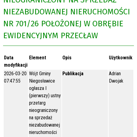
NIEZABUDOWANEJ NIERUCHOMOŚCI
NR 701/26 POŁOŻONEJ W OBRĘBIE
EWIDENCYJNYM PRZECŁAW
Data
Element
Opis
Użytkownik
modyfikacji
2026-03-20
Wójt Gminy
Publikacja
Adrian
07:47:55
Niegosławice
Dwojak
ogłasza I
(pierwszy) ustny
przetarg
nieograniczony
na sprzedaż
niezabudowanej
nieruchomości