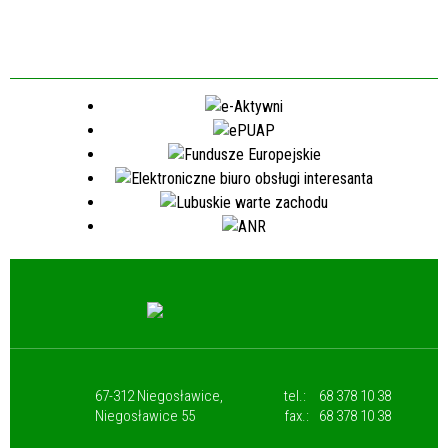
67-312 Niegosławice,
tel.:
68 378 10 38
Niegosławice 55
fax.:
68 378 10 38