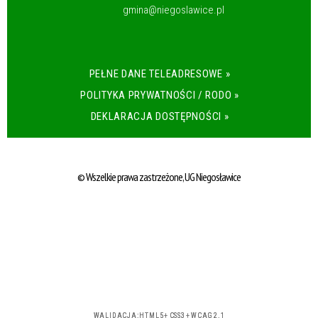
gmina@niegoslawice.pl
PEŁNE DANE TELEADRESOWE »
POLITYKA PRYWATNOŚCI / RODO »
DEKLARACJA DOSTĘPNOŚCI »
© Wszelkie prawa zastrzeżone, UG Niegosławice
WALIDACJA:
HTML5
+
CSS3
+
WCAG 2.1