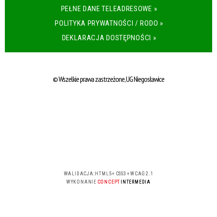
PEŁNE DANE TELEADRESOWE »
POLITYKA PRYWATNOŚCI / RODO »
DEKLARACJA DOSTĘPNOŚCI »
© Wszelkie prawa zastrzeżone, UG Niegosławice
WALIDACJA:
HTML5
+
CSS3
+
WCAG 2.1
WYKONANIE
CONCEPT
INTERMEDIA