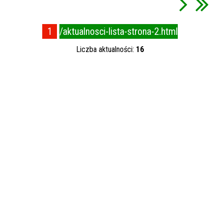
Data publikacji
1
/aktualnosci-lista-strona-2.html
—
Liczba aktualności:
16
Kategoria