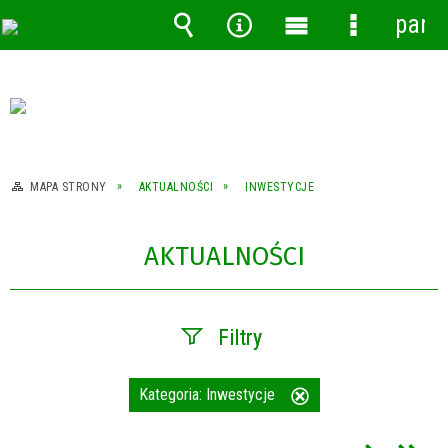
pane
Wyszukiwarka
Narzędzia
Menu
Menu
główne
szczegóło
MAPA STRONY
AKTUALNOŚCI
INWESTYCJE
AKTUALNOŚCI
Filtry
Szukana fraza
Kategoria:
Inwestycje
Usuń
ten
filtr