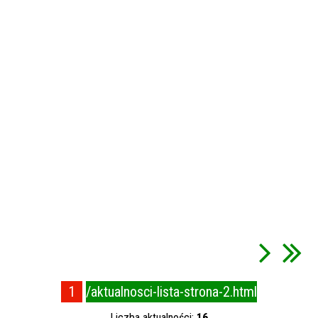
1
/aktualnosci-lista-strona-2.html
Liczba aktualności:
16