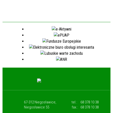
67-312 Niegosławice,
tel.:
68 378 10 38
Niegosławice 55
fax.:
68 378 10 38