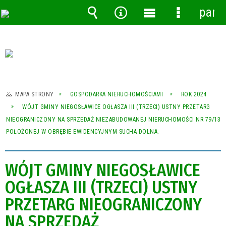
pane
Wyszukiwarka
Narzędzia
Menu
Menu
główne
szczegóło
MAPA STRONY
GOSPODARKA NIERUCHOMOŚCIAMI
ROK 2024
WÓJT GMINY NIEGOSŁAWICE OGŁASZA III (TRZECI) USTNY PRZETARG
NIEOGRANICZONY NA SPRZEDAŻ NIEZABUDOWANEJ NIERUCHOMOŚCI NR 79/13
POŁOŻONEJ W OBRĘBIE EWIDENCYJNYM SUCHA DOLNA.
WÓJT GMINY NIEGOSŁAWICE
OGŁASZA III (TRZECI) USTNY
PRZETARG NIEOGRANICZONY
NA SPRZEDAŻ