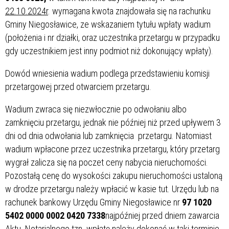
22.10.2024r
. wymagana kwota znajdowała się na rachunku
Gminy Niegosławice, ze wskazaniem tytułu wpłaty wadium
(położenia i nr działki, oraz uczestnika przetargu w przypadku
gdy uczestnikiem jest inny podmiot niż dokonujący wpłaty).
Dowód wniesienia wadium podlega przedstawieniu komisji
przetargowej przed otwarciem przetargu.
Wadium zwraca się niezwłocznie po odwołaniu albo
zamknięciu przetargu, jednak nie później niż przed upływem 3
dni od dnia odwołania lub zamknięcia przetargu. Natomiast
wadium wpłacone przez uczestnika przetargu, który przetarg
wygrał zalicza się na poczet ceny nabycia nieruchomości.
Pozostałą cenę do wysokości zakupu nieruchomości ustaloną
w drodze przetargu należy wpłacić w kasie tut. Urzędu lub na
rachunek bankowy Urzędu Gminy Niegosławice nr
97 1020
5402 0000 0002 0420 7338
najpóźniej przed dniem zawarcia
Aktu Notarialnego tzn. wpłatę należy dokonać w taki terminie