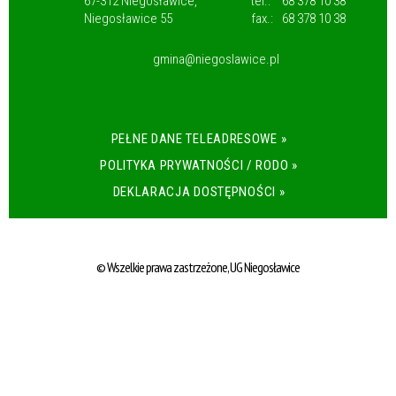
67-312 Niegosławice,
tel.:
68 378 10 38
Niegosławice 55
fax.:
68 378 10 38
gmina@niegoslawice.pl
PEŁNE DANE TELEADRESOWE »
POLITYKA PRYWATNOŚCI / RODO »
DEKLARACJA DOSTĘPNOŚCI »
© Wszelkie prawa zastrzeżone, UG Niegosławice