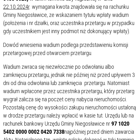
22.10.2024r
. wymagana kwota znajdowała się na rachunku
Gminy Niegosławice, ze wskazaniem tytułu wpłaty wadium
(położenia i nr działki, oraz uczestnika przetargu w przypadku
gdy uczestnikiem jest inny podmiot niż dokonujący wpłaty).
Dowód wniesienia wadium podlega przedstawieniu komisji
przetargowej przed otwarciem przetargu.
Wadium zwraca się niezwłocznie po odwołaniu albo
zamknięciu przetargu, jednak nie później niż przed upływem 3
dni od dnia odwołania lub zamknięcia przetargu. Natomiast
wadium wpłacone przez uczestnika przetargu, który przetarg
wygrał zalicza się na poczet ceny nabycia nieruchomości.
Pozostałą cenę do wysokości zakupu nieruchomości ustaloną
w drodze przetargu należy wpłacić w kasie tut. Urzędu lub na
rachunek bankowy Urzędu Gminy Niegosławice nr
97 1020
5402 0000 0002 0420 7338
najpóźniej przed dniem zawarcia
Aktu Notarialnego tzn. wpłatę należy dokonać w taki terminie