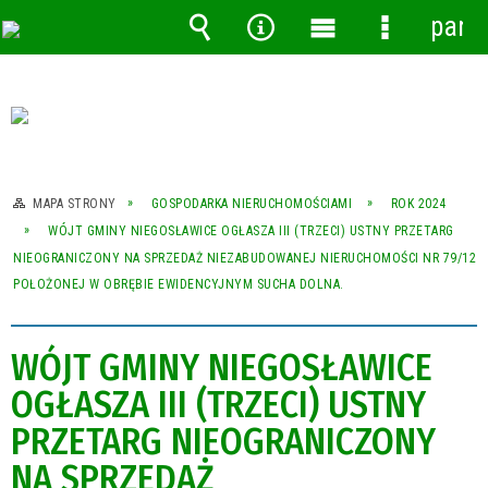
pane
Wyszukiwarka
Narzędzia
Menu
Menu
główne
szczegóło
MAPA STRONY
GOSPODARKA NIERUCHOMOŚCIAMI
ROK 2024
WÓJT GMINY NIEGOSŁAWICE OGŁASZA III (TRZECI) USTNY PRZETARG
NIEOGRANICZONY NA SPRZEDAŻ NIEZABUDOWANEJ NIERUCHOMOŚCI NR 79/12
POŁOŻONEJ W OBRĘBIE EWIDENCYJNYM SUCHA DOLNA.
WÓJT GMINY NIEGOSŁAWICE
OGŁASZA III (TRZECI) USTNY
PRZETARG NIEOGRANICZONY
NA SPRZEDAŻ