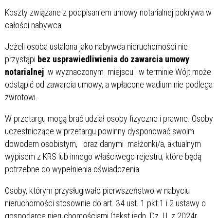
Koszty związane z podpisaniem umowy notarialnej pokrywa w
całości nabywca.
Jeżeli osoba ustalona jako nabywca nieruchomości nie
przystąpi
bez usprawiedliwienia do zawarcia umowy
notarialnej
w wyznaczonym miejscu i w terminie Wójt może
odstąpić od zawarcia umowy, a wpłacone wadium nie podlega
zwrotowi.
W przetargu mogą brać udział osoby fizyczne i prawne. Osoby
uczestniczące w przetargu powinny dysponować swoim
dowodem osobistym, oraz danymi małżonki/a, aktualnym
wypisem z KRS lub innego właściwego rejestru, które będą
potrzebne do wypełnienia oświadczenia.
Osoby, którym przysługiwało pierwszeństwo w nabyciu
nieruchomości stosownie do art. 34 ust. 1 pkt.1 i 2 ustawy o
gospodarce nieruchomościami (tekst jedn. Dz. U. z 2024r.