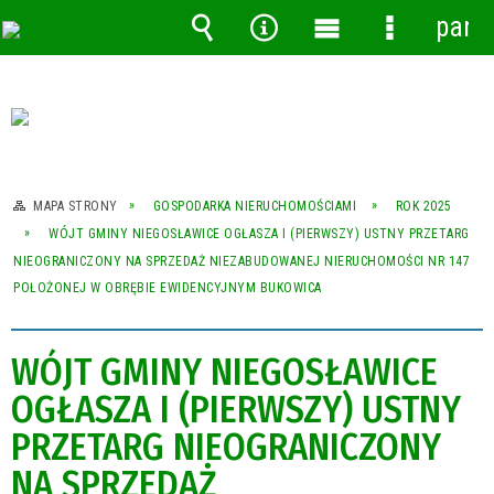
pane
Wyszukiwarka
Narzędzia
Menu
Menu
główne
szczegóło
MAPA STRONY
GOSPODARKA NIERUCHOMOŚCIAMI
ROK 2025
WÓJT GMINY NIEGOSŁAWICE OGŁASZA I (PIERWSZY) USTNY PRZETARG
NIEOGRANICZONY NA SPRZEDAŻ NIEZABUDOWANEJ NIERUCHOMOŚCI NR 147
POŁOŻONEJ W OBRĘBIE EWIDENCYJNYM BUKOWICA
WÓJT GMINY NIEGOSŁAWICE
OGŁASZA I (PIERWSZY) USTNY
PRZETARG NIEOGRANICZONY
NA SPRZEDAŻ