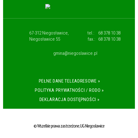
67-312 Niegosławice,
tel.:
68 378 10 38
Niegosławice 55
fax.:
68 378 10 38
gmina@niegoslawice.pl
PEŁNE DANE TELEADRESOWE »
POLITYKA PRYWATNOŚCI / RODO »
DEKLARACJA DOSTĘPNOŚCI »
© Wszelkie prawa zastrzeżone, UG Niegosławice