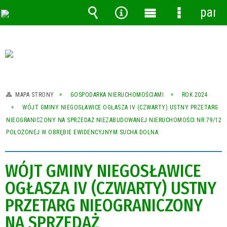
pane
Wyszukiwarka
Narzędzia
Menu
Menu
główne
szczegóło
MAPA STRONY
GOSPODARKA NIERUCHOMOŚCIAMI
ROK 2024
WÓJT GMINY NIEGOSŁAWICE OGŁASZA IV (CZWARTY) USTNY PRZETARG
NIEOGRANICZONY NA SPRZEDAŻ NIEZABUDOWANEJ NIERUCHOMOŚCI NR 79/12
POŁOŻONEJ W OBRĘBIE EWIDENCYJNYM SUCHA DOLNA.
WÓJT GMINY NIEGOSŁAWICE
OGŁASZA IV (CZWARTY) USTNY
PRZETARG NIEOGRANICZONY
NA SPRZEDAŻ