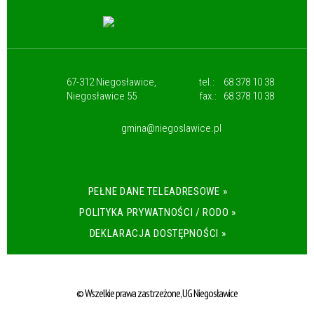
67-312 Niegosławice,
tel.:
68 378 10 38
Niegosławice 55
fax.:
68 378 10 38
gmina@niegoslawice.pl
PEŁNE DANE TELEADRESOWE »
POLITYKA PRYWATNOŚCI / RODO »
DEKLARACJA DOSTĘPNOŚCI »
© Wszelkie prawa zastrzeżone, UG Niegosławice