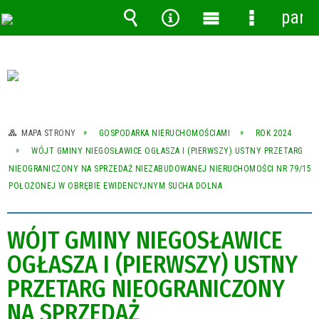
pane
Wyszukiwarka
Narzędzia
Menu
Menu
główne
szczegóło
MAPA STRONY
GOSPODARKA NIERUCHOMOŚCIAMI
ROK 2024
WÓJT GMINY NIEGOSŁAWICE OGŁASZA I (PIERWSZY) USTNY PRZETARG
NIEOGRANICZONY NA SPRZEDAŻ NIEZABUDOWANEJ NIERUCHOMOŚCI NR 79/15
POŁOŻONEJ W OBRĘBIE EWIDENCYJNYM SUCHA DOLNA
WÓJT GMINY NIEGOSŁAWICE
OGŁASZA I (PIERWSZY) USTNY
PRZETARG NIEOGRANICZONY
NA SPRZEDAŻ