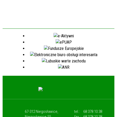
67-312 Niegosławice,
tel.:
68 378 10 38
Niegosławice 55
fax.:
68 378 10 38