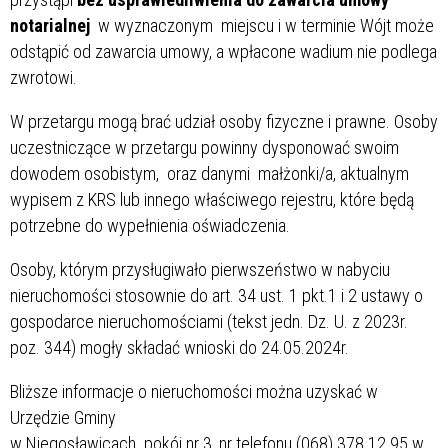
notarialnej
w wyznaczonym miejscu i w terminie Wójt może
odstąpić od zawarcia umowy, a wpłacone wadium nie podlega
zwrotowi.
W przetargu mogą brać udział osoby fizyczne i prawne. Osoby
uczestniczące w przetargu powinny dysponować swoim
dowodem osobistym, oraz danymi małżonki/a, aktualnym
wypisem z KRS lub innego właściwego rejestru, które będą
potrzebne do wypełnienia oświadczenia.
Osoby, którym przysługiwało pierwszeństwo w nabyciu
nieruchomości stosownie do art. 34 ust. 1 pkt.1 i 2 ustawy o
gospodarce nieruchomościami (tekst jedn. Dz. U. z 2023r.
poz. 344) mogły składać wnioski do 24.05.2024r.
Bliższe informacje o nieruchomości można uzyskać w
Urzędzie Gminy
w Niegosławicach pokój nr 3, nr telefonu (068) 378 12 95 w