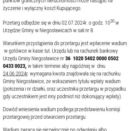
punktów granicznych nieruchomości może nastąpić na
życzenie i wyłączny koszt Kupującego.
30
Przetarg odbędzie się w dniu 02.07.2024r. o godz. 10
w
Urzędzie Gminy w Niegosławicach w sali nr 8.
Warunkiem przystąpienia do przetargu jest wpłacenie wadium
w gotówce w kasie tut. Urzędu lub na rachunek bankowy
Urzędu Gminy Niegosławice nr
36 1020 5402 0000 0502
0433 0023,
w takim terminie aby najpóźniej w dniu
24.06.2024r
. wymagana kwota znajdowała się na rachunku
Gminy Niegosławice, ze wskazaniem tytułu wpłaty wadium
(położenia i nr działki, oraz uczestnika przetargu w przypadku
gdy uczestnikiem jest inny podmiot niż dokonujący wpłaty).
Dowód wniesienia wadium podlega przedstawieniu komisji
przetargowej przed otwarciem przetargu.
Wadium zwraca się niezwłocznie po odwołaniu albo