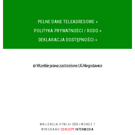
PEŁNE DANE TELEADRESOWE »
POLITYKA PRYWATNOŚCI / RODO »
DEKLARACJA DOSTĘPNOŚCI »
© Wszelkie prawa zastrzeżone, UG Niegosławice
WALIDACJA:
HTML5
+
CSS3
+
WCAG 2.1
WYKONANIE
CONCEPT
INTERMEDIA