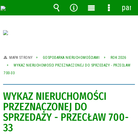
pane
Wyszukiwarka
Narzędzia
Menu
Menu
główne
szczegóło
MAPA STRONY
GOSPODARKA NIERUCHOMOŚCIAMI
ROK 2026
WYKAZ NIERUCHOMOŚCI PRZEZNACZONEJ DO SPRZEDAŻY - PRZECŁAW
700-33
WYKAZ NIERUCHOMOŚCI
PRZEZNACZONEJ DO
SPRZEDAŻY - PRZECŁAW 700-
33