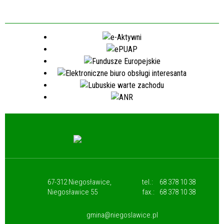
67-312 Niegosławice,
tel.:
68 378 10 38
Niegosławice 55
fax.:
68 378 10 38
gmina@niegoslawice.pl