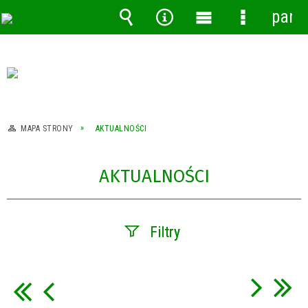
pane
Wyszukiwarka
Narzędzia
Menu
Menu
główne
szczegóło
MAPA STRONY
AKTUALNOŚCI
AKTUALNOŚCI
Filtry
Szukana fraza