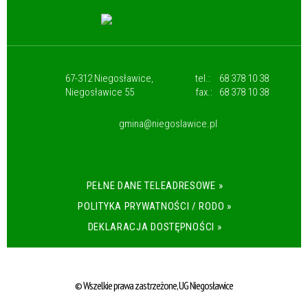
67-312 Niegosławice,
tel.:
68 378 10 38
Niegosławice 55
fax.:
68 378 10 38
gmina@niegoslawice.pl
PEŁNE DANE TELEADRESOWE »
POLITYKA PRYWATNOŚCI / RODO »
DEKLARACJA DOSTĘPNOŚCI »
© Wszelkie prawa zastrzeżone, UG Niegosławice