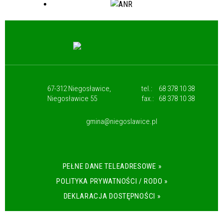
67-312 Niegosławice,
tel.:
68 378 10 38
Niegosławice 55
fax.:
68 378 10 38
gmina@niegoslawice.pl
PEŁNE DANE TELEADRESOWE »
POLITYKA PRYWATNOŚCI / RODO »
DEKLARACJA DOSTĘPNOŚCI »