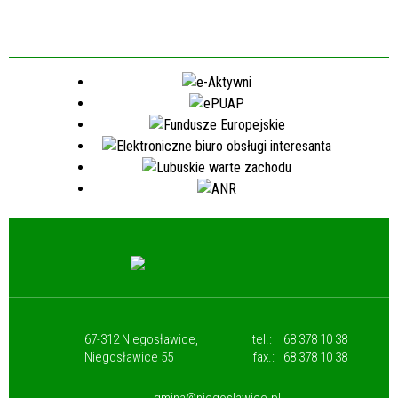
67-312 Niegosławice,
tel.:
68 378 10 38
Niegosławice 55
fax.:
68 378 10 38