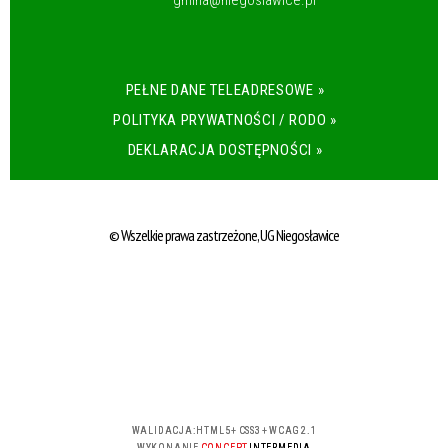
gmina@niegoslawice.pl
PEŁNE DANE TELEADRESOWE »
POLITYKA PRYWATNOŚCI / RODO »
DEKLARACJA DOSTĘPNOŚCI »
© Wszelkie prawa zastrzeżone, UG Niegosławice
WALIDACJA:
HTML5
+
CSS3
+
WCAG 2.1
WYKONANIE
CONCEPT
INTERMEDIA