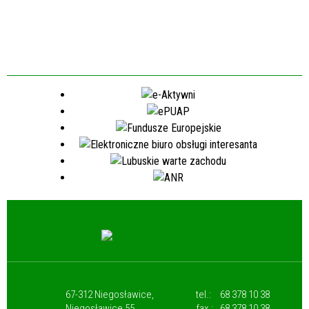
67-312 Niegosławice,
tel.:
68 378 10 38
Niegosławice 55
fax.:
68 378 10 38