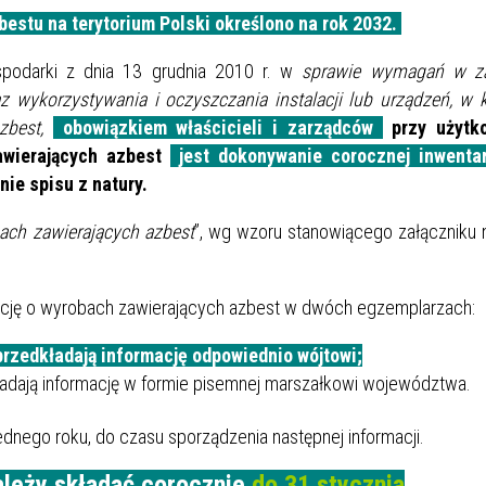
estu na terytorium Polski określono na rok 2032.
spodarki z dnia 13 grudnia 2010 r. w
sprawie wymagań w za
 wykorzystywania i oczyszczania instalacji lub urządzeń, w 
zbest,
obowiązkiem właścicieli i zarządców
przy użytk
zawierających azbest
jest
dokonywanie corocznej inwentar
ie spisu z natury.
bach zawierających azbest
”, wg wzoru stanowiącego załączniku 
cję o wyrobach zawierających azbest w dwóch egzemplarzach:
rzedkładają informację odpowiednio wójtowi;
ładają informację w formie pisemnej marszałkowi województwa.
dnego roku, do czasu sporządzenia następnej informacji.
ależy składać corocznie
do 31 stycznia