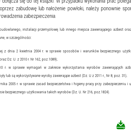
 dołącza się do tej książki. W przypadku wykonania prac poleg
oprzez zabudowę lub nałożenie powłoki, należy ponownie spor
prowadzenia zabezpieczenia.
a budowlanego, instalacji przemysłowej lub innego miejsca zawierającego azbest or
ne, w szczególności:
znej z dnia 2 kwietnia 2004 r. w sprawie sposobów i warunków bezpiecznego użyt
az Dz. U. z 2010 r. Nr 162, poz.1089);
10 r. w sprawie wymagań w zakresie wykorzystania wyrobów zawierających azb
yły lub są wykorzystywane wyroby zawierające azbest (Dz. U z 2011 r., Nr 8, poz. 31);
nika 2005 r. w sprawie zasad bezpieczeństwa i higieny pracy przy zabezpieczeniu i
ie bezpiecznego użytkowania takich wyrobów (Dz. U. Nr 216, poz.1824).