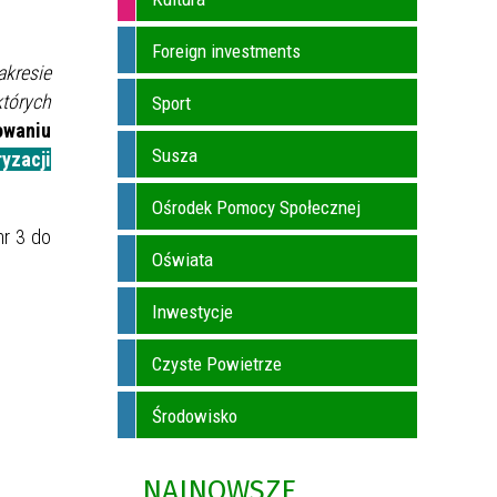
Foreign investments
kresie
których
Sport
owaniu
Susza
yzacji
Ośrodek Pomocy Społecznej
nr 3 do
Oświata
Inwestycje
Czyste Powietrze
Środowisko
NAJNOWSZE