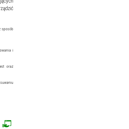
ających
ządzić
az sposób
kowania i
est oraz
 usuwaniu