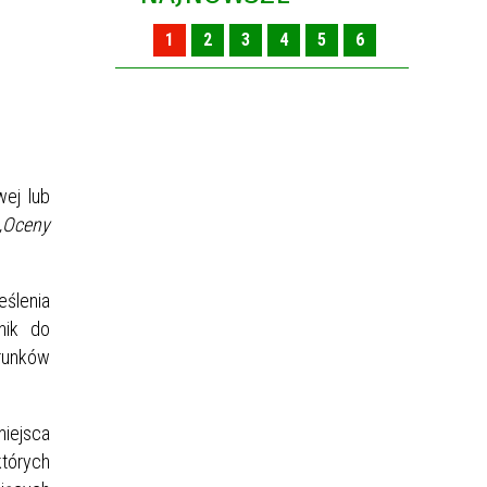
1
2
3
4
5
6
wej lub
„Oceny
eślenia
nik do
arunków
miejsca
których