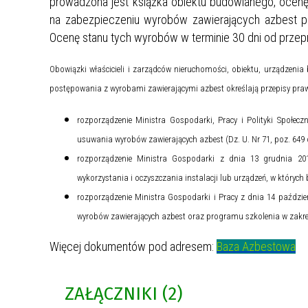
prowadzona jest książka obiektu budowlanego, ocenę
na zabezpieczeniu wyrobów zawierających azbest p
Ocenę stanu tych wyrobów w terminie 30 dni od prze
Obowiązki właścicieli i zarządców nieruchomości, obiektu, urządzeni
postępowania z wyrobami zawierającymi azbest określają przepisy praw
rozporządzenie Ministra Gospodarki, Pracy i Polityki Społec
usuwania wyrobów zawierających azbest (Dz. U. Nr 71, poz. 649 or
rozporządzenie Ministra Gospodarki z dnia 13 grudnia 20
wykorzystania i oczyszczania instalacji lub urządzeń, w których b
rozporządzenie Ministra Gospodarki i Pracy z dnia 14 paździer
wyrobów zawierających azbest oraz programu szkolenia w zakres
Więcej dokumentów pod adrese
m
:
Baza Azbestowa
ZAŁĄCZNIKI (2)