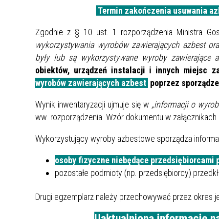
Termin zakończenia usuwania azb
Rok 2021
Zgodnie z § 10 ust. 1 rozporządzenia Ministra Go
Rok 2020
wykorzystywania wyrobów zawierających azbest oraz
były lub są wykorzystywane wyroby zawierające a
obiektów, urządzeń instalacji i innych miejsc 
wyrobów zawierających azbest
poprzez sporządzen
Wynik inwentaryzacji ujmuje się w
„informacji o wyro
ww. rozporządzenia. Wzór dokumentu w załącznikach.
Wykorzystujący wyroby azbestowe sporządza informa
osoby fizyczne niebędące przedsiębiorcami p
pozostałe podmioty (np. przedsiębiorcy) przedk
Drugi egzemplarz należy przechowywać przez okres je
Uaktualnioną informację n