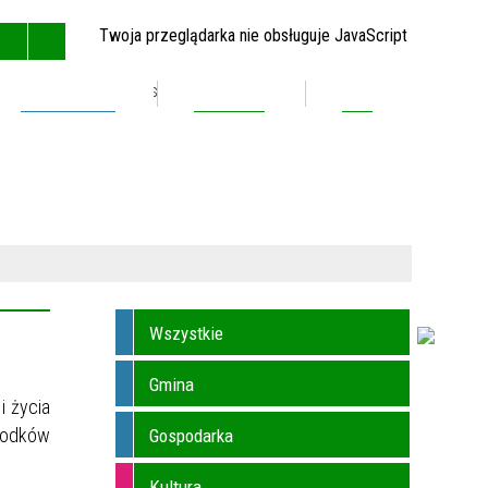
Twoja przeglądarka nie obsługuje JavaScript
Inwestycje
Kontakt
BIP
GŁÓWNA
MAPA STRONY
RSS
KONTAKT
Wszystkie
Gmina
i życia
środków
Gospodarka
Kultura