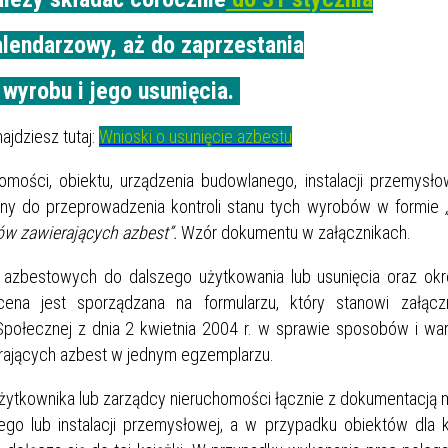
alendarzowy, aż do zaprzestania
wyrobu i jego usunięcia.
ajdziesz tutaj:
Wnioski o usunięcie azbestu
omości, obiektu, urządzenia budowlanego, instalacji przemysło
any do przeprowadzenia kontroli stanu tych wyrobów w formie
ów zawierających azbest”.
Wzór dokumentu w załącznikach.
 azbestowych do dalszego użytkowania lub usunięcia oraz okr
Ocena jest sporządzana na formularzu, który stanowi załącz
i Społecznej z dnia 2 kwietnia 2004 r. w sprawie sposobów i w
rających azbest w jednym egzemplarzu.
użytkownika lub zarządcy nieruchomości łącznie z dokumentacją 
ego lub instalacji przemysłowej, a w przypadku obiektów dla 