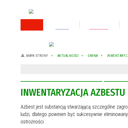
RODO
Oświata
Rok 2026
Rok 2025
MAPA STRONY
AKTUALNOŚCI
GMINA
INWENTARYZA
Rok 2024
Rok 2023
INWENTARYZACJA AZBESTU 
Wykaz nieruchomości przeznaczonej do
sprzedaży
Azbest jest substancją stwarzającą szczególne zagro
Wykaz nieruchomości przeznaczonej do
sprzedaży
ludzi, dlatego powinien być sukcesywnie eliminowa
ostrożności.
Rok 2022