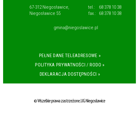
67-312 Niegosławice,
tel.:
68 378 10 38
Niegosławice 55
fax.:
68 378 10 38
gmina@niegoslawice.pl
PEŁNE DANE TELEADRESOWE »
POLITYKA PRYWATNOŚCI / RODO »
DEKLARACJA DOSTĘPNOŚCI »
© Wszelkie prawa zastrzeżone, UG Niegosławice