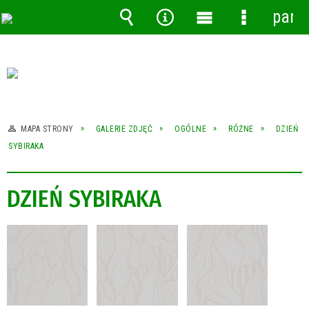
pane
Wyszukiwarka
Narzędzia
Menu
Menu
główne
szczegóło
MAPA STRONY
GALERIE ZDJĘĆ
OGÓLNE
RÓŻNE
DZIEŃ
SYBIRAKA
DZIEŃ SYBIRAKA