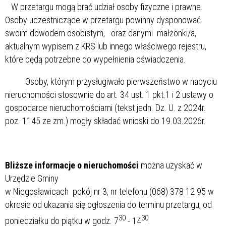
W przetargu mogą brać udział osoby fizyczne i prawne.
Osoby uczestniczące w przetargu powinny dysponować
swoim dowodem osobistym, oraz danymi małżonki/a,
aktualnym wypisem z KRS lub innego właściwego rejestru,
które będą potrzebne do wypełnienia oświadczenia.
Osoby, którym przysługiwało pierwszeństwo w nabyciu
nieruchomości stosownie do art. 34 ust. 1 pkt.1 i 2 ustawy o
gospodarce nieruchomościami (tekst jedn. Dz. U. z 2024r.
poz. 1145 ze zm.) mogły składać wnioski do 19.03.2026r.
Bliższe informacje o nieruchomości
można uzyskać w
Urzędzie Gminy
w Niegosławicach pokój nr 3, nr telefonu (068) 378 12 95 w
okresie od ukazania się ogłoszenia do terminu przetargu, od
30
30
poniedziałku do piątku w godz. 7
- 14
.