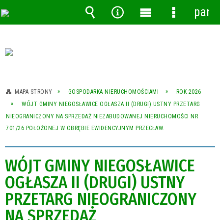
pane
Wyszukiwarka
Narzędzia
Menu
Menu
główne
szczegóło
MAPA STRONY
GOSPODARKA NIERUCHOMOŚCIAMI
ROK 2026
WÓJT GMINY NIEGOSŁAWICE OGŁASZA II (DRUGI) USTNY PRZETARG
NIEOGRANICZONY NA SPRZEDAŻ NIEZABUDOWANEJ NIERUCHOMOŚCI NR
701/26 POŁOŻONEJ W OBRĘBIE EWIDENCYJNYM PRZECŁAW.
WÓJT GMINY NIEGOSŁAWICE
OGŁASZA II (DRUGI) USTNY
PRZETARG NIEOGRANICZONY
NA SPRZEDAŻ