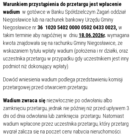
Warunkiem przystąpienia do przetargu jest wpłacenie
wadium
w gotówce w Banku Spółdzielczym Żagań oddział
Niegosławice lub na rachunek bankowy Urzędu Gminy
Niegosławice nr
36 1020 5402 0000 0502 0433 0023,
w
takim terminie aby najpóźniej w dniu
18.06.2026r
.
wymagana
kwota znajdowała się na rachunku Gminy Niegosławice, ze
wskazaniem tytułu wpłaty wadium (położenia i nr działki, oraz
uczestnika przetargu w przypadku gdy uczestnikiem jest inny
podmiot niż dokonujący wpłaty).
Dowód wniesienia wadium podlega przedstawieniu komisji
przetargowej przed otwarciem przetargu.
Wadium zwraca się
niezwłocznie po odwołaniu albo
zamknięciu przetargu, jednak nie później niż przed upływem 3
dni od dnia odwołania lub zamknięcia przetargu. Natomiast
wadium wpłacone przez uczestnika przetargu, który przetarg
wygrał zalicza się na poczet ceny nabycia nieruchomości.