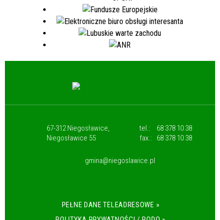
67-312 Niegosławice,
tel.:
68 378 10 38
Niegosławice 55
fax.:
68 378 10 38
gmina@niegoslawice.pl
PEŁNE DANE TELEADRESOWE »
POLITYKA PRYWATNOŚCI / RODO »