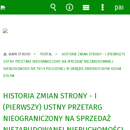
pane
Wyszukiwarka
Narzędzia
Menu
Menu
główne
szczegóło
MAPA STRONY
PORTAL
HISTORIA ZMIAN STRONY - I (PIERWSZY)
USTNY PRZETARG NIEOGRANICZONY NA SPRZEDAŻ NIEZABUDOWANEJ
NIERUCHOMOŚCI NR 79/14 POŁOŻONEJ W OBRĘBIE EWIDENCYJNYM SUCHA
DOLNA
HISTORIA ZMIAN STRONY - I
(PIERWSZY) USTNY PRZETARG
NIEOGRANICZONY NA SPRZEDAŻ
NIEZABUDOWANEJ NIERUCHOMOŚCI