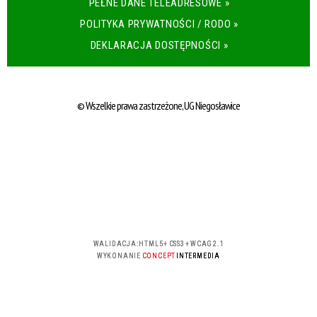
PEŁNE DANE TELEADRESOWE »
POLITYKA PRYWATNOŚCI / RODO »
DEKLARACJA DOSTĘPNOŚCI »
© Wszelkie prawa zastrzeżone, UG Niegosławice
WALIDACJA:
HTML5
+
CSS3
+
WCAG 2.1
WYKONANIE
CONCEPT
INTERMEDIA