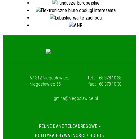
67-312 Niegosławice,
tel.:
68 378 10 38
Niegosławice 55
fax.:
68 378 10 38
gmina@niegoslawice.pl
PEŁNE DANE TELEADRESOWE »
POLITYKA PRYWATNOŚCI / RODO »