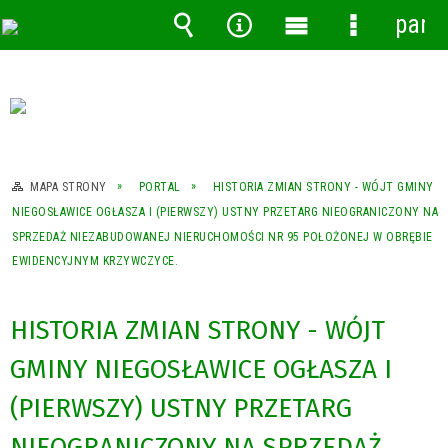
pane
Wyszukiwarka
Narzędzia
Menu
Menu
główne
szczegóło
MAPA STRONY
PORTAL
HISTORIA ZMIAN STRONY - WÓJT GMINY
NIEGOSŁAWICE OGŁASZA I (PIERWSZY) USTNY PRZETARG NIEOGRANICZONY NA
SPRZEDAŻ NIEZABUDOWANEJ NIERUCHOMOŚCI NR 95 POŁOŻONEJ W OBRĘBIE
EWIDENCYJNYM KRZYWCZYCE.
HISTORIA ZMIAN STRONY - WÓJT
GMINY NIEGOSŁAWICE OGŁASZA I
(PIERWSZY) USTNY PRZETARG
NIEOGRANICZONY NA SPRZEDAŻ