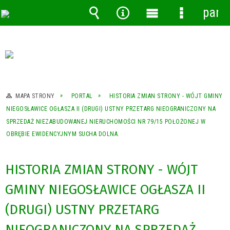
pane
Wyszukiwarka
Narzędzia
Menu
Menu
główne
szczegóło
MAPA STRONY
PORTAL
HISTORIA ZMIAN STRONY - WÓJT GMINY
NIEGOSŁAWICE OGŁASZA II (DRUGI) USTNY PRZETARG NIEOGRANICZONY NA
SPRZEDAŻ NIEZABUDOWANEJ NIERUCHOMOŚCI NR 79/15 POŁOŻONEJ W
OBRĘBIE EWIDENCYJNYM SUCHA DOLNA.
HISTORIA ZMIAN STRONY - WÓJT
GMINY NIEGOSŁAWICE OGŁASZA II
(DRUGI) USTNY PRZETARG
NIEOGRANICZONY NA SPRZEDAŻ