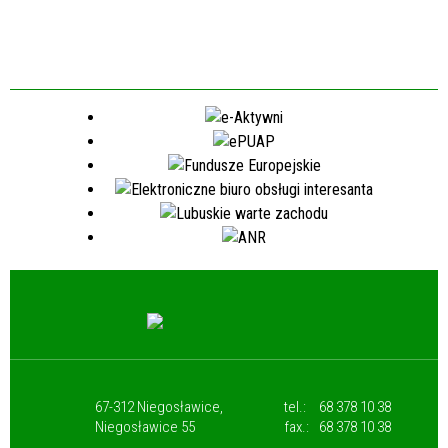
67-312 Niegosławice,
tel.:
68 378 10 38
Niegosławice 55
fax.:
68 378 10 38