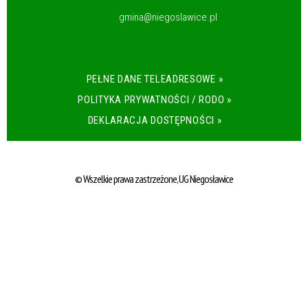
gmina@niegoslawice.pl
PEŁNE DANE TELEADRESOWE »
POLITYKA PRYWATNOŚCI / RODO »
DEKLARACJA DOSTĘPNOŚCI »
© Wszelkie prawa zastrzeżone, UG Niegosławice