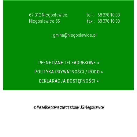
67-312 Niegosławice,
tel.:
68 378 10 38
Niegosławice 55
fax.:
68 378 10 38
gmina@niegoslawice.pl
PEŁNE DANE TELEADRESOWE »
POLITYKA PRYWATNOŚCI / RODO »
DEKLARACJA DOSTĘPNOŚCI »
© Wszelkie prawa zastrzeżone, UG Niegosławice