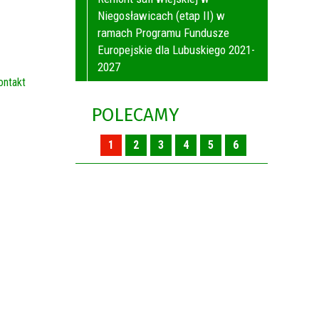
Niegosławicach (etap II) w
ramach Programu Fundusze
Europejskie dla Lubuskiego 2021-
2027
ontakt
POLECAMY
1
2
3
4
5
6