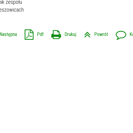
nik zespołu
ieszowicach
Następna
Pdf
Drukuj
Powrót
K