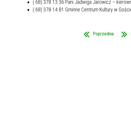
( 68) 378 13 36 Pani Jadwiga Jarowicz – kierow
( 68) 378 14 81 Gminne Centrum Kultury w Gośc
Poprzednia