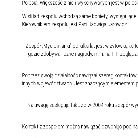
Polesia. Większość z nich wykonywanych jest w polesk
Rok 2021
W skład zespołu wchodzą same kobiety, występujące w
Rok 2020
Kierownikiem zespołu jest Pani Jadwiga Jarowicz.
Zespół „Mycielinianki” od kilku lat jest wizytówką kul
gdzie zdobywa liczne nagrody, m.in. na II Przeglą
Poprzez swoją działalność nawiązał szereg kontaktów p
innych województwach. Jest znaczącym elementem p
Na uwagę zasługuje fakt, że w 2004 roku zespół wyd
Kontakt z zespołem można nawiązać dzwoniąc pod na