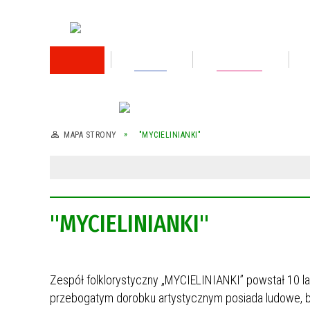
RODO
Oświata
Rok 2026
Rok 2025
MAPA STRONY
"MYCIELINIANKI"
Rok 2024
Rok 2023
"MYCIELINIANKI"
Wykaz nieruchomości przeznaczonej do
sprzedaży
Wykaz nieruchomości przeznaczonej do
sprzedaży
Zespół folklorystyczny „MYCIELINIANKI” powstał 10 la
przebogatym dorobku artystycznym posiada ludowe, bi
Rok 2022