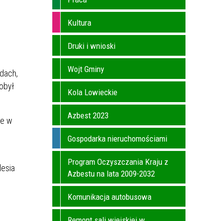
Kultura
Druki i wnioski
Wojt Gminy
ądach,
obył
Kola Lowieckie
Azbest 2023
że w
Gospodarka nieruchomościami
Program Oczyszczania Kraju z
lesia
Azbestu na lata 2009-2032
Komunikacja autobusowa
Remont sali wiejskiej w