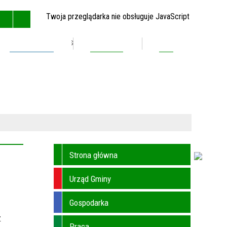
Twoja przeglądarka nie obsługuje JavaScript
Inwestycje
Kontakt
BIP
GŁÓWNA
MAPA STRONY
RSS
KONTAKT
Strona główna
Urząd Gminy
Gospodarka
z
Praca