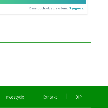
Linie Komunikacyjne
Urzędy
Gastronomia
Firmy i usługi
Oświata i wychowanie
Ochrona zdrowia i opieka
społeczna
Organizacje
Parafie
Inwestycje
Kontakt
BIP
Usługi