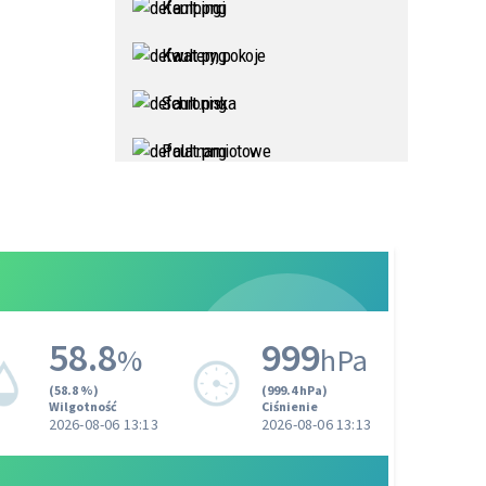
Kempingi
Kwatery, pokoje
Schroniska
Pola namiotowe
Agroturystyka
Domy akademickie, bursy
Sport, Rekreacja
Turystyka
Zabytki, kultura, sztuka
Przyroda