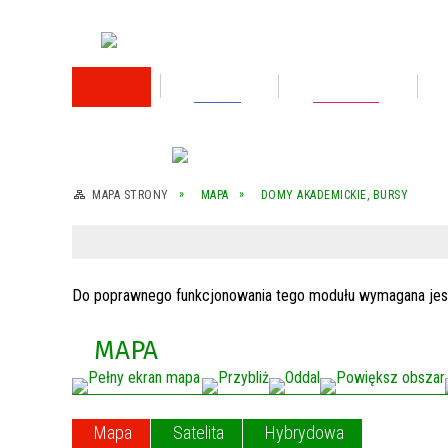
RODO
Oświata
Rok 2026
Rok 2025
MAPA STRONY
MAPA
DOMY AKADEMICKIE, BURSY
Rok 2024
Rok 2023
Do poprawnego funkcjonowania tego modułu wymagana jest z
Wykaz nieruchomości przeznaczonej do
sprzedaży
MAPA
Wykaz nieruchomości przeznaczonej do
sprzedaży
Mapa
Satelita
Hybrydowa
Rok 2022