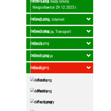
XXII sesja Rady Gminy
Niegosławice 29.12.2025 r.
Komputery, Internet
Komunikacja, Transport
Media
Motoryzacja
Noclegi
Hotele
Motele
Pensjonaty