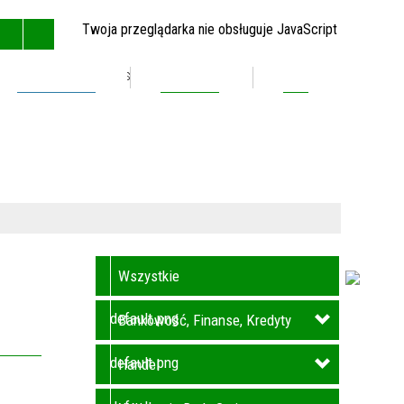
Twoja przeglądarka nie obsługuje JavaScript
Inwestycje
Kontakt
BIP
GŁÓWNA
MAPA STRONY
RSS
KONTAKT
Wszystkie
Bankowość, Finanse, Kredyty
Handel