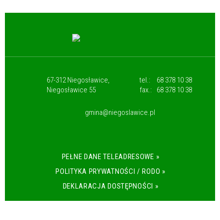
67-312 Niegosławice,
tel.:
68 378 10 38
Niegosławice 55
fax.:
68 378 10 38
gmina@niegoslawice.pl
PEŁNE DANE TELEADRESOWE »
POLITYKA PRYWATNOŚCI / RODO »
DEKLARACJA DOSTĘPNOŚCI »