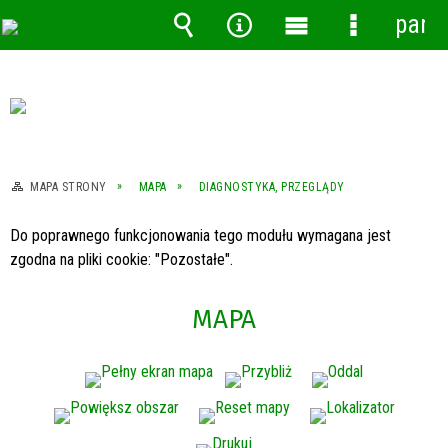
pane
Wyszukiwarka
Narzędzia
Menu
Menu
główne
szczegóło
MAPA STRONY
MAPA
DIAGNOSTYKA, PRZEGLĄDY
Do poprawnego funkcjonowania tego modułu wymagana jest
zgodna na pliki cookie: "Pozostałe".
MAPA