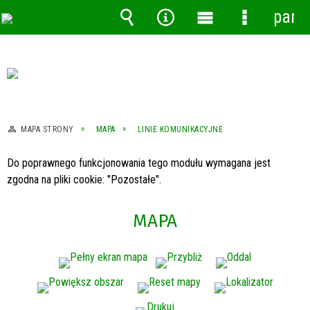
pane
Wyszukiwarka
Narzędzia
Menu
Menu
główne
szczegóło
MAPA STRONY
MAPA
LINIE KOMUNIKACYJNE
Do poprawnego funkcjonowania tego modułu wymagana jest
zgodna na pliki cookie: "Pozostałe".
MAPA