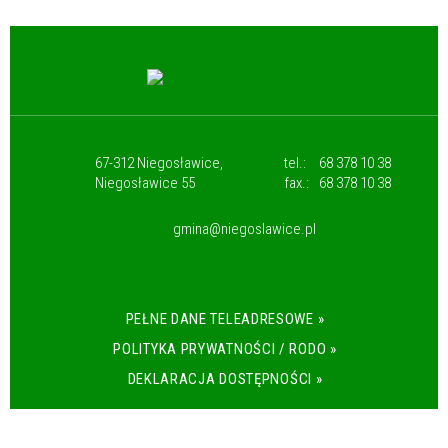
67-312 Niegosławice,
tel.:
68 378 10 38
Niegosławice 55
fax.:
68 378 10 38
gmina@niegoslawice.pl
PEŁNE DANE TELEADRESOWE »
POLITYKA PRYWATNOŚCI / RODO »
DEKLARACJA DOSTĘPNOŚCI »