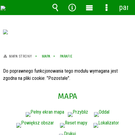
pane
Wyszukiwarka
Narzędzia
Menu
Menu
główne
szczegóło
MAPA STRONY
MAPA
PARAFIE
Do poprawnego funkcjonowania tego modułu wymagana jest
zgodna na pliki cookie: "Pozostałe".
MAPA