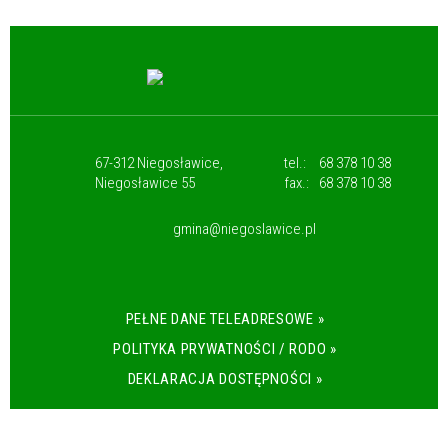
67-312 Niegosławice,
tel.:
68 378 10 38
Niegosławice 55
fax.:
68 378 10 38
gmina@niegoslawice.pl
PEŁNE DANE TELEADRESOWE »
POLITYKA PRYWATNOŚCI / RODO »
DEKLARACJA DOSTĘPNOŚCI »