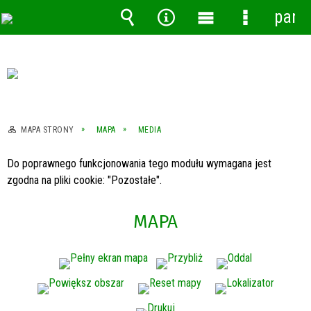
pane
Wyszukiwarka
Narzędzia
Menu
Menu
główne
szczegóło
MAPA STRONY
MAPA
MEDIA
Do poprawnego funkcjonowania tego modułu wymagana jest
zgodna na pliki cookie: "Pozostałe".
MAPA