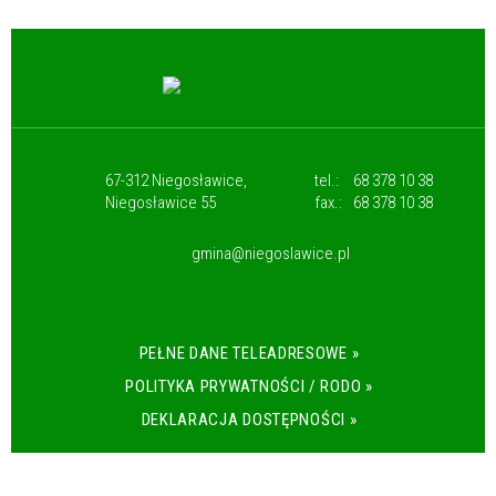
67-312 Niegosławice,
tel.:
68 378 10 38
Niegosławice 55
fax.:
68 378 10 38
gmina@niegoslawice.pl
PEŁNE DANE TELEADRESOWE »
POLITYKA PRYWATNOŚCI / RODO »
DEKLARACJA DOSTĘPNOŚCI »