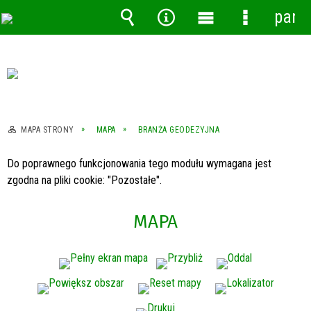
pane
Wyszukiwarka
Narzędzia
Menu
Menu
główne
szczegóło
MAPA STRONY
MAPA
BRANŻA GEODEZYJNA
Do poprawnego funkcjonowania tego modułu wymagana jest
zgodna na pliki cookie: "Pozostałe".
MAPA