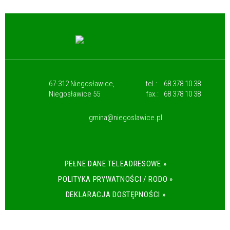
67-312 Niegosławice,
tel.:
68 378 10 38
Niegosławice 55
fax.:
68 378 10 38
gmina@niegoslawice.pl
PEŁNE DANE TELEADRESOWE »
POLITYKA PRYWATNOŚCI / RODO »
DEKLARACJA DOSTĘPNOŚCI »