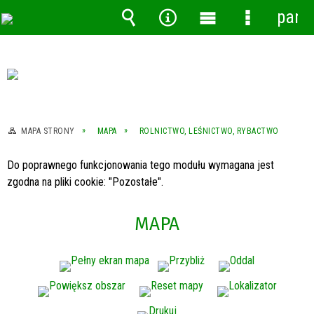
pane
Wyszukiwarka
Narzędzia
Menu
Menu
główne
szczegóło
MAPA STRONY
MAPA
ROLNICTWO, LEŚNICTWO, RYBACTWO
Do poprawnego funkcjonowania tego modułu wymagana jest
zgodna na pliki cookie: "Pozostałe".
MAPA