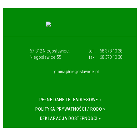
67-312 Niegosławice,
tel.:
68 378 10 38
Niegosławice 55
fax.:
68 378 10 38
gmina@niegoslawice.pl
PEŁNE DANE TELEADRESOWE »
POLITYKA PRYWATNOŚCI / RODO »
DEKLARACJA DOSTĘPNOŚCI »