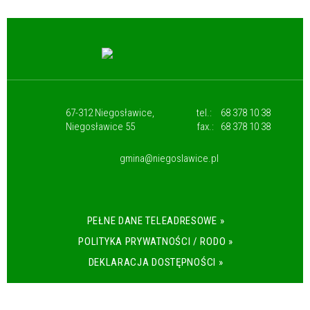
67-312 Niegosławice,
tel.:
68 378 10 38
Niegosławice 55
fax.:
68 378 10 38
gmina@niegoslawice.pl
PEŁNE DANE TELEADRESOWE »
POLITYKA PRYWATNOŚCI / RODO »
DEKLARACJA DOSTĘPNOŚCI »