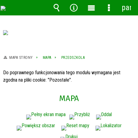
pane
Wyszukiwarka
Narzędzia
Menu
Menu
główne
szczegóło
MAPA STRONY
MAPA
PRZEDSZKOLA
Do poprawnego funkcjonowania tego modułu wymagana jest
zgodna na pliki cookie: "Pozostałe".
MAPA