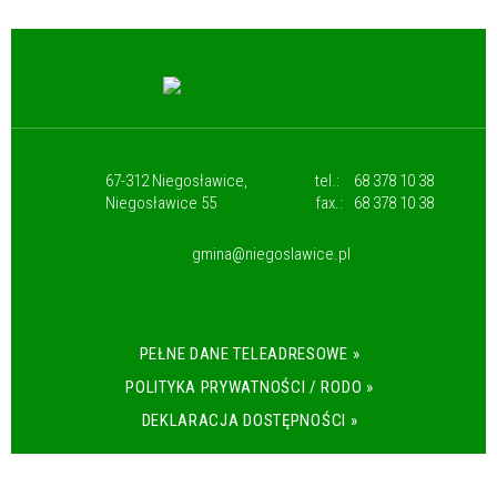
67-312 Niegosławice,
tel.:
68 378 10 38
Niegosławice 55
fax.:
68 378 10 38
gmina@niegoslawice.pl
PEŁNE DANE TELEADRESOWE »
POLITYKA PRYWATNOŚCI / RODO »
DEKLARACJA DOSTĘPNOŚCI »