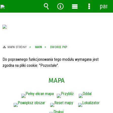
pane
Wyszukiwarka
Narzędzia
Menu
Menu
główne
szczegóło
MAPA STRONY
MAPA
DWORCE PKP
Do poprawnego funkcjonowania tego modułu wymagana jest
zgodna na pliki cookie: "Pozostałe".
MAPA