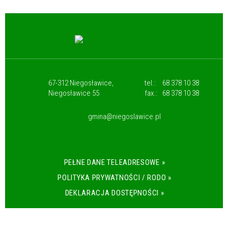
67-312 Niegosławice,
tel.:
68 378 10 38
Niegosławice 55
fax.:
68 378 10 38
gmina@niegoslawice.pl
PEŁNE DANE TELEADRESOWE »
POLITYKA PRYWATNOŚCI / RODO »
DEKLARACJA DOSTĘPNOŚCI »