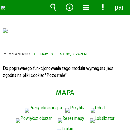
pane
Wyszukiwarka
Narzędzia
Menu
Menu
główne
szczegóło
MAPA STRONY
MAPA
BASENY, PŁYWALNIE
Do poprawnego funkcjonowania tego modułu wymagana jest
zgodna na pliki cookie: "Pozostałe".
MAPA