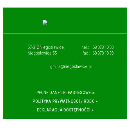
67-312 Niegosławice,
tel.:
68 378 10 38
Niegosławice 55
fax.:
68 378 10 38
gmina@niegoslawice.pl
PEŁNE DANE TELEADRESOWE »
POLITYKA PRYWATNOŚCI / RODO »
DEKLARACJA DOSTĘPNOŚCI »