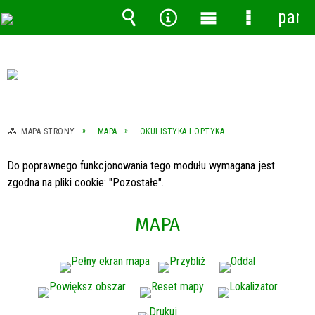
pane
Wyszukiwarka
Narzędzia
Menu
Menu
główne
szczegóło
MAPA STRONY
MAPA
OKULISTYKA I OPTYKA
Do poprawnego funkcjonowania tego modułu wymagana jest
zgodna na pliki cookie: "Pozostałe".
MAPA