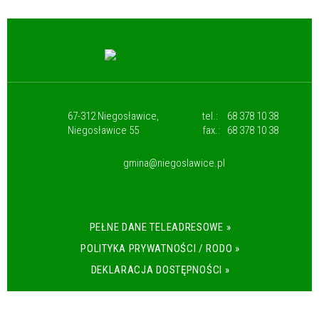
67-312 Niegosławice,
tel.:
68 378 10 38
Niegosławice 55
fax.:
68 378 10 38
gmina@niegoslawice.pl
PEŁNE DANE TELEADRESOWE »
POLITYKA PRYWATNOŚCI / RODO »
DEKLARACJA DOSTĘPNOŚCI »