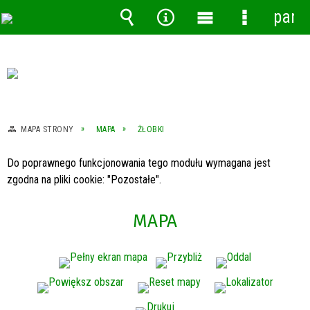
pane
Wyszukiwarka
Narzędzia
Menu
Menu
główne
szczegóło
MAPA STRONY
MAPA
ŻŁOBKI
Do poprawnego funkcjonowania tego modułu wymagana jest
zgodna na pliki cookie: "Pozostałe".
MAPA